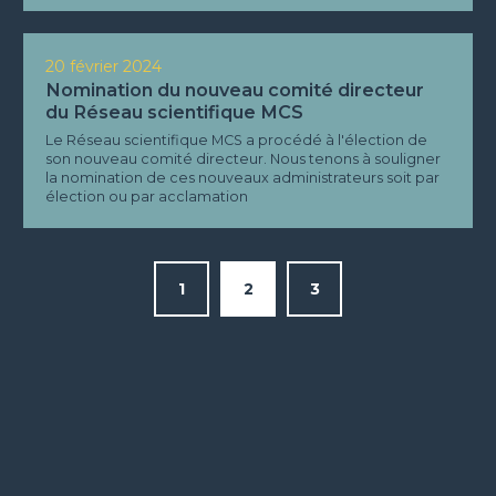
20 février 2024
Nomination du nouveau comité directeur
du Réseau scientifique MCS
Le Réseau scientifique MCS a procédé à l'élection de
son nouveau comité directeur. Nous tenons à souligner
la nomination de ces nouveaux administrateurs soit par
élection ou par acclamation
1
2
3